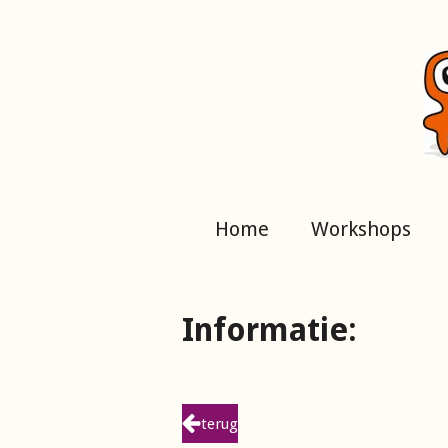
Ga
direct
naar
de
hoofdinhoud
Home
Workshops
Informatie:
terug