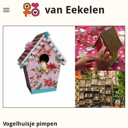
Ga
van Eekelen
direct
naar
de
hoofdinhoud
Vogelhuisje pimpen