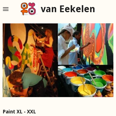
Ga
van Eekelen
direct
naar
de
hoofdinhoud
Paint XL - XXL