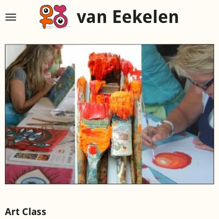
Ga
van Eekelen
direct
naar
de
hoofdinhoud
Art Class